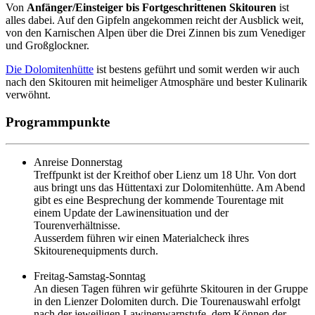
Von
Anfänger/Einsteiger bis Fortgeschrittenen Skitouren
ist
alles dabei. Auf den Gipfeln angekommen reicht der Ausblick weit,
von den Karnischen Alpen über die Drei Zinnen bis zum Venediger
und Großglockner.
Die Dolomitenhütte
ist bestens geführt und somit werden wir auch
nach den Skitouren mit heimeliger Atmosphäre und bester Kulinarik
verwöhnt.
Programmpunkte
Anreise Donnerstag
Treffpunkt ist der Kreithof ober Lienz um 18 Uhr. Von dort
aus bringt uns das Hüttentaxi zur Dolomitenhütte. Am Abend
gibt es eine Besprechung der kommende Tourentage mit
einem Update der Lawinensituation und der
Tourenverhältnisse.
Ausserdem führen wir einen Materialcheck ihres
Skitourenequipments durch.
Freitag-Samstag-Sonntag
An diesen Tagen führen wir geführte Skitouren in der Gruppe
in den Lienzer Dolomiten durch. Die Tourenauswahl erfolgt
nach der jeweiligen Lawinenwarnstufe, dem Können der