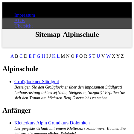
Impressum
AGB
Übersicht
Sitemap-Alpinschule
A
B
C
D
E
F
G
H
I J
K
L
M N O
P
Q R
S
T
U
V
W
X Y Z
Alpinschule
Großglockner Stüdlgrat
Besteigen Sie den Großglockner über den imposanten Stüdlgrat!
Leihausrüstung inklusive(Helm, Steigeisen, Sitzgurt)! Erfüllen Sie
sich den Traum am höchsten Berg Österreichs zu stehen.
Anfänger
Kletterkurs Alpin Grundkurs Dolomiten
Der perfekte Urlaub mit einem Kletterkurs kombiniert. Buchen Sie
bei uns ein unvergessliches Erlebnis!